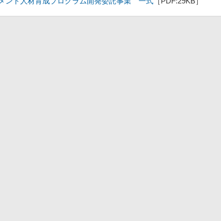
メント人材育成プログラム開発委託事業 一式
［PDF:29KB］