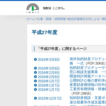
ホーム
公募・調達・採用情報
総合評価落札方式による一般
平成27年度
「平成27年度」に関するページ
海外知的財産プロデュ
2016年3月8日
務 一式
［PDF:30KB
知的財産プロデューサ
2016年3月8日
窓口相談支援事業 一
2016年2月8日
開放特許情報データベ
2016年2月8日
公開特許公報の要約等の
2016年1月7日
産業財産権情報の対外
2016年1月7日
工業所有権情報・研修
2016年1月7日
［PDF:28KB］
知的財産相談・支援ポ
2015年12月7日
達仕様書等作成支援業