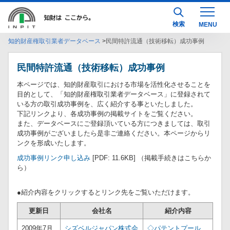
検索
知的財産権取引業者データベース
民間特許流通（技術移転）成功事例
民間特許流通（技術移転）成功事例
本ページでは、知的財産取引における市場を活性化させることを
目的として、「知的財産権取引業者データベース」に登録されて
いる方の取引成功事例を、広く紹介する事といたしました。
下記リンクより、各成功事例の掲載サイトをご覧ください。
また、データベースにご登録頂いている方につきましては、取引
成功事例がございましたら是非ご連絡ください。本ページからリ
ンクを形成いたします。
成功事例リンク申し込み
[PDF: 11.6KB] （掲載手続きはこちらか
ら）
●紹介内容をクリックするとリンク先をご覧いただけます。
更新日
会社名
紹介内容
2009年7月
シズベルジャパン株式会
◇パテントプール