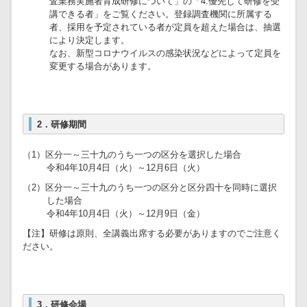
査業務実施者育成研修について」の「4.優先して研修を受
講できる者」をご覧ください。登録調査機関に所属する
者、採用を予定されている者が定員を超えた場合は、抽選
により決定します。
なお、新型コロナウイルスの感染状況などによって定員を
変更する場合があります。
2．研修期間
（1）区分一～三十九のうち一つの区分を選択した場合
令和4年10月4日（
火
）～12月6日（火）
（2）区分一～三十九のうち一つの区分と区分四十を同時に選択
した場合
令和4年10月4日（
火
）～12月9日（金）
【注】研修は原則、全講義出席する必要がありますのでご注意く
ださい。
3．研修会場