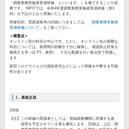
「調査業務実施者育成研修」といいます。）を修了することが必
要です。 INPITでは、令和4年度調査業務実施者育成研修（第3
回）を下記のとおり実施いたします。
研修目的、受講資格等の詳細につきましては、「
調査業務実施者
育成研修について
」をご覧ください。
＜留意点＞
オンライン型の科目が中心です。ただし、オンライン化が困難な
科目については、座席間の距離を十分に確保し、感染防止対策を
徹底する等（以下5．参照）、十分な配慮を行い集合型で実施し
ます
新型コロナウイルスの感染状況などによって研修を中断する可能
性があります
1．募集定員
100名
【注】この研修の受講者としては、登録調査機関に所属する者、
採用を予定されている者を優先します。詳細は、上記「調