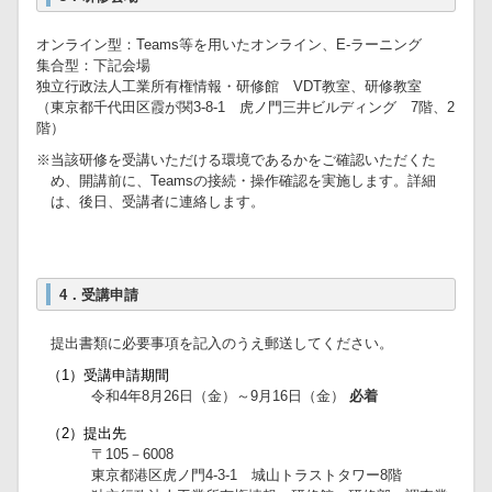
オンライン型：Teams等を用いたオンライン、E-ラーニング
集合型：下記会場
独立行政法人工業所有権情報・研修館 VDT教室、研修教室
（東京都千代田区霞が関3-8-1 虎ノ門三井ビルディング 7階、2
階）
※当該研修を受講いただける環境であるかをご確認いただくた
め、開講前に、Teamsの接続・操作確認を実施します。詳細
は、後日、受講者に連絡します。
4．受講申請
提出書類に必要事項を記入のうえ郵送してください。
（1）受講申請期間
令和4年8月26日（金）～9月16日（金）
必着
（2）提出先
〒105－6008
東京都港区虎ノ門4-3-1 城山トラストタワー8階