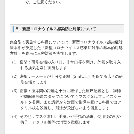
で、ご注意ください。
5．新型コロナウイルス感染防止対策について
集合型で実施する科目については、新型コロナウイルス感染症対
策本部が決定した「新型コロナウイルス感染症対策の基本的対処
方針」を参考に三密対策を実施します。
（1）密閉：研修会場の入り口、非常口等を開け、外気を取り入
れる換気を常に実施します
（2）密集：一人一人が十分な距離（2ｍ以上）を保てる広さの研
修会場とします
（3）密接：座席間の距離を十分に確保した座席配置とし、講師
や弊館事務局スタッフについてもマスク又はフェイスシー
ルドを着用、また講師から対面で指導を受ける科目ではア
クリル板を設置し、飛沫が飛ばないよう留意します
（4）その他：マスク着用、手洗いや手指の消毒、使用後の机や
椅子・アクリル板等の消毒を徹底します