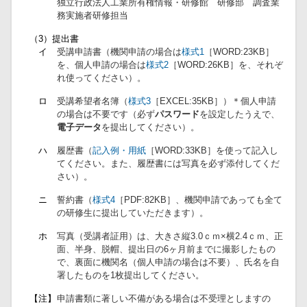
独立行政法人工業所有権情報・研修館 研修部 調査業
務実施者研修担当
（3）提出書
イ
受講申請書（機関申請の場合は
様式1
［WORD:23KB］
を、個人申請の場合は
様式2
［WORD:26KB］を、それぞ
れ使ってください）。
ロ
受講希望者名簿（
様式3
［EXCEL:35KB］）＊個人申請
の場合は不要です（必ず
パスワード
を設定したうえで、
電子データ
を提出してください）。
ハ
履歴書（
記入例・用紙
［WORD:33KB］を使って記入し
てください。また、履歴書には写真を必ず添付してくだ
さい）。
ニ
誓約書（
様式4
［PDF:82KB］、機関申請であっても全て
の研修生に提出していただきます）。
ホ
写真（受講者証用）は、大きさ縦3.0ｃｍ×横2.4ｃｍ、正
面、半身、脱帽、提出日の6ヶ月前までに撮影したもの
で、裏面に機関名（個人申請の場合は不要）、氏名を自
署したものを1枚提出してください。
【注】
申請書類に著しい不備がある場合は不受理としますの