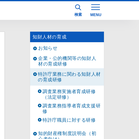
検索
知財人材の育成
お知らせ
企業・公的機関等の知財人
材の育成研修
特許庁業務に関わる知財人材
の育成研修
調査業務実施者育成研修
（法定研修）
調査業務指導者育成支援研
修
特許庁職員に対する研修
知的財産権制度説明会（初
心者向け）