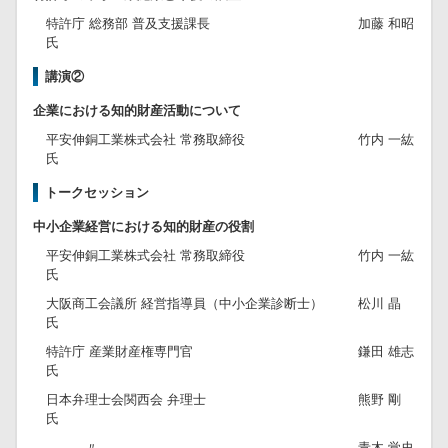
特許庁 総務部 普及支援課長
加藤 和昭
氏
講演②
企業における知的財産活動について
平安伸銅工業株式会社 常務取締役
竹内 一紘
氏
トークセッション
中小企業経営における知的財産の役割
平安伸銅工業株式会社 常務取締役
竹内 一紘
氏
大阪商工会議所 経営指導員（中小企業診断士）
松川 晶
氏
特許庁 産業財産権専門官
鎌田 雄志
氏
日本弁理士会関西会 弁理士
熊野 剛
氏
〃
青木 覚史