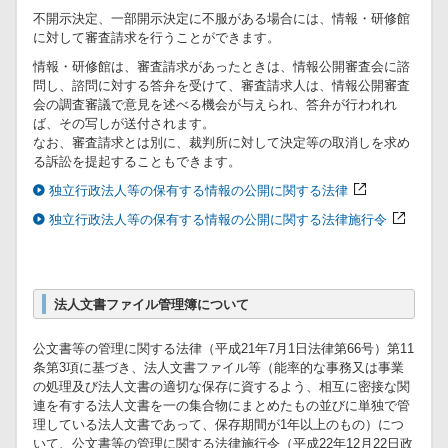
不開示決定、一部開示決定に不服がある場合には、情報・研修館
に対して審査請求を行うことができます。
情報・研修館は、審査請求があったときは、情報公開審査会に諮
問し、諮問に対する答弁を受けて、審査請求人は、情報公開審査
会の調査審議で意見を述べる機会が与えられ、答弁が行われれ
ば、その写しが送付されます。
なお、審査請求とは別に、裁判所に対して決定等の取消しを求め
る訴訟を提起することもできます。
独立行政法人等の保有する情報の公開に関する法律
独立行政法人等の保有する情報の公開に関する法律施行令
法人文書ファイル管理簿について
公文書等の管理に関する法律（平成21年7月1日法律第66号）第11
条第3項に基づき、法人文書ファイル等（能率的な事務又は事業
の処理及び法人文書の適切な保存に資するよう、相互に密接な関
連を有する法人文書を一の集合物にまとめたもの並びに単独で管
理している法人文書であって、保存期間が1年以上のもの）につ
いて、公文書等の管理に関する法律施行令（平成22年12月22日政