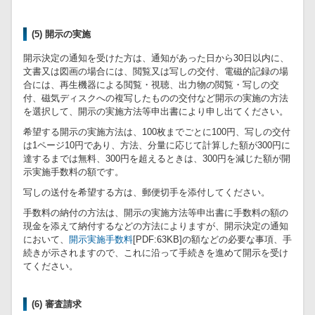
(5) 開示の実施
開示決定の通知を受けた方は、通知があった日から30日以内に、
文書又は図画の場合には、閲覧又は写しの交付、電磁的記録の場
合には、再生機器による閲覧・視聴、出力物の閲覧・写しの交
付、磁気ディスクへの複写したものの交付など開示の実施の方法
を選択して、開示の実施方法等申出書により申し出てください。
希望する開示の実施方法は、100枚までごとに100円、写しの交付
は1ページ10円であり、方法、分量に応じて計算した額が300円に
達するまでは無料、300円を超えるときは、300円を減じた額が開
示実施手数料の額です。
写しの送付を希望する方は、郵便切手を添付してください。
手数料の納付の方法は、開示の実施方法等申出書に手数料の額の
現金を添えて納付するなどの方法によりますが、開示決定の通知
において、
開示実施手数料
[PDF:63KB]の額などの必要な事項、手
続きが示されますので、これに沿って手続きを進めて開示を受け
てください。
(6) 審査請求