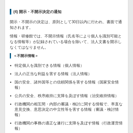
(4) 開示・不開示決定の通知
開示・不開示の決定は、原則として30日以内に行われ、書面で通
知されます。
情報・研修館では、不開示情報（氏名等により個人を識別可能と
なる情報等）が記録されている場合を除いて、法人文書を開示し
なくてはなりません。
＜不開示情報＞
特定個人を識別できる情報（個人情報）
法人の正当な利益を害する情報（法人情報）
国の安全、諸外国等との信頼関係を害する情報（国家安全情
報）
公共の安全、秩序維持に支障を及ぼす情報（治安維持情報）
行政機関の相互間・内部の審議・検討に関する情報で、率直な
意見交換、意思決定の中立性等を害する情報（審議・検討情
報）
行政機関の事務の適正な遂行に支障を及ぼす情報（行政運営情
報）