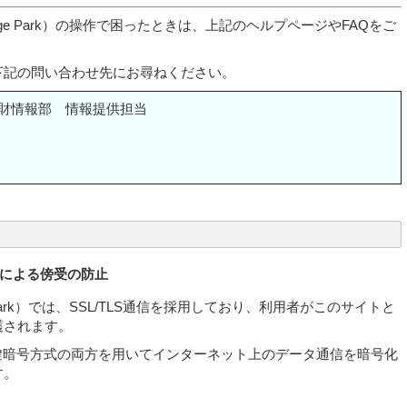
mage Park）の操作で困ったときは、上記のヘルプページやFAQをご
下記の問い合わせ先にお尋ねください。
財情報部 情報提供担当
）
者による傍受の防止
e Park）では、SSL/TLS通信を採用しており、利用者がこのサイトと
護されます。
公開鍵暗号方式の両方を用いてインターネット上のデータ通信を暗号化
す。