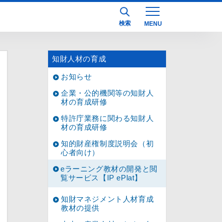
検索
知財人材の育成
お知らせ
企業・公的機関等の知財人
材の育成研修
特許庁業務に関わる知財人
材の育成研修
知的財産権制度説明会（初
心者向け）
eラーニング教材の開発と閲
覧サービス【IP ePlat】
知財マネジメント人材育成
教材の提供