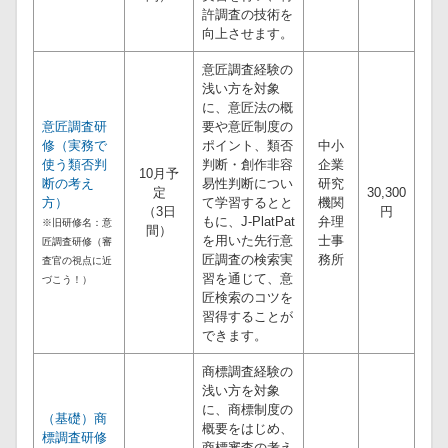
許調査の技術を
向上させます。
意匠調査経験の
浅い方を対象
に、意匠法の概
意匠調査研
要や意匠制度の
修（実務で
ポイント、類否
中小
使う類否判
判断・創作非容
企業
10月予
断の考え
易性判断につい
研究
定
30,300
方）
て学習するとと
機関
（3日
円
もに、J-PlatPat
弁理
※旧研修名：意
間）
を用いた先行意
士事
匠調査研修（審
匠調査の検索実
務所
査官の視点に近
習を通じて、意
づこう！）
匠検索のコツを
習得することが
できます。
商標調査経験の
浅い方を対象
に、商標制度の
（基礎）商
概要をはじめ、
標調査研修
商標審査の考え