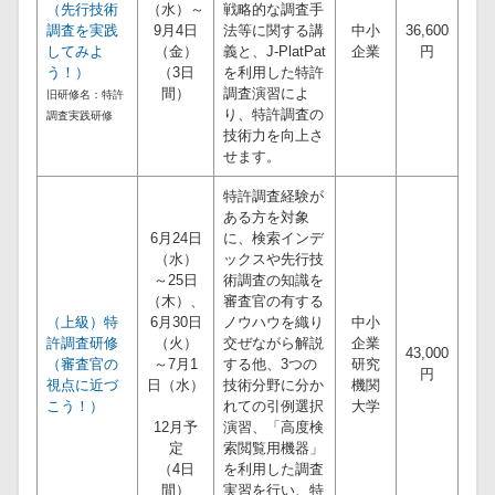
（先行技術
（水）～
戦略的な調査手
調査を実践
9月4日
法等に関する講
中小
36,600
してみよ
（金）
義と、J-PlatPat
企業
円
う！）
（3日
を利用した特許
間）
調査演習によ
旧研修名：特許
り、特許調査の
調査実践研修
技術力を向上さ
せます。
特許調査経験が
ある方を対象
6月24日
に、検索インデ
（水）
ックスや先行技
～25日
術調査の知識を
（木）、
審査官の有する
（上級）特
6月30日
ノウハウを織り
中小
許調査研修
（火）
交ぜながら解説
企業
43,000
（審査官の
～7月1
する他、3つの
研究
円
視点に近づ
日（水）
技術分野に分か
機関
こう！）
れての引例選択
大学
12月予
演習、「高度検
定
索閲覧用機器」
（4日
を利用した調査
間）
実習を行い、特