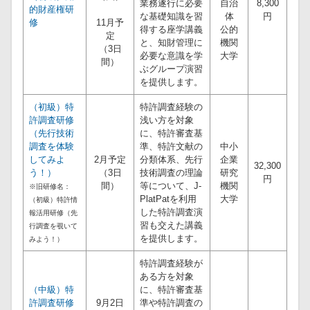
業務遂行に必要
自治
8,300
的財産権研
な基礎知識を習
体
円
修
11月予
得する座学講義
公的
定
と、知財管理に
機関
（3日
必要な意識を学
大学
間）
ぶグループ演習
を提供します。
（初級）特
特許調査経験の
許調査研修
浅い方を対象
（先行技術
に、特許審査基
調査を体験
準、特許文献の
中小
してみよ
2月予定
分類体系、先行
企業
32,300
う！）
（3日
技術調査の理論
研究
円
間）
等について、J-
機関
※旧研修名：
PlatPatを利用
大学
（初級）特許情
した特許調査演
報活用研修（先
習も交えた講義
行調査を覗いて
を提供します。
みよう！）
特許調査経験が
ある方を対象
（中級）特
に、特許審査基
許調査研修
9月2日
準や特許調査の