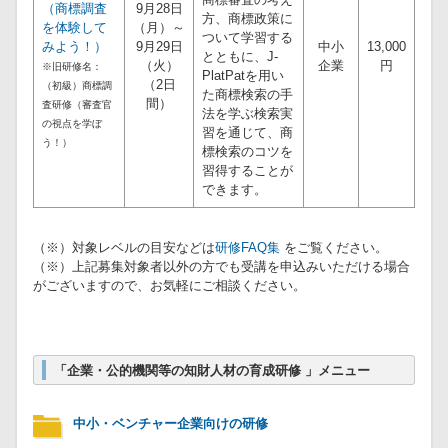
（商標調査
9月28日
方、商標政策に
を体験して
（月）～
ついて学習する
みよう！）
9月29日
中小
13,000
とともに、J-
（火）
企業
円
※旧研修名：
PlatPatを用い
（2日
（初級）商標調
た商標検索の手
間）
査研修（審査官
法を学ぶ検索実
の視点を学ぼ
習を通じて、商
う！）
標検索のコツを
習得することが
できます。
（※）対象レベルの目安などは
研修FAQ集
をご覧ください。
（※）上記募集対象者以外の方でも受講を申込みいただける場合
がございますので、お気軽にご相談ください。
「企業・公的機関等の知財人材の育成研修 」メニュー
中小・ベンチャー企業向けの研修