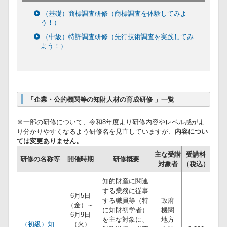
（基礎）商標調査研修（商標調査を体験してみよ
う！）
（中級）特許調査研修（先行技術調査を実践してみ
よう！）
「企業・公的機関等の知財人材の育成研修 」一覧
※一部の研修について、令和8年度より研修内容やレベル感がよ
り分かりやすくなるよう研修名を見直していますが、
内容につい
ては変更ありません。
主な受講
受講料
研修の名称等
開催時期
研修概要
対象者
（税込）
知的財産に関連
する業務に従事
6月5日
する職員等（特
政府
（金）～
に知財初学者）
機関
6月9日
を主な対象に、
地方
（初級）知
（火）