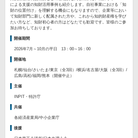
による支援の知財活用事例も紹介します。自社事業における「知
財の位置付け」を理解する機会にもなりますので、企業等におい
て知財部門に新しく配属された方や、これから知的財産権を学び
たい方など、知財初心者の方はどなたでも歓迎です。皆様のご参
加お待ちしております。
開催期間
2026年7月～10月の平日 13：00～16：00
開催地
札幌/仙台/さいたま/東京（全3回）/横浜/名古屋/大阪（全3回）/
広島/高松/福岡/熊本（開催中止）
主催
INPIT・特許庁
共催
各経済産業局/中小企業庁
後援