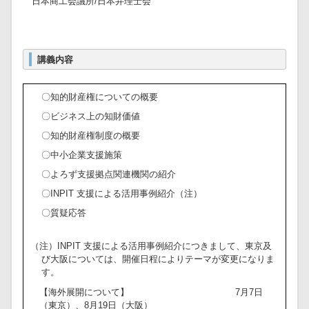
日本商工会議所/日本弁理士会
講義内容
〇知的財産権についての概要
〇ビジネス上の知財価値
〇知的財産権制度の概要
〇中小企業支援施策
〇よろず支援拠点関連機関の紹介
〇INPIT 支援による活用事例紹介（注）
〇質疑応答
（注）INPIT 支援による活用事例紹介につきまして、東京及
び大阪については、開催日程によりテーマが変更になりま
す。
【海外展開について】
7月7日
（東京）、8月19日（大阪）