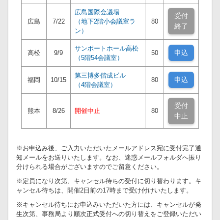
広島国際会議場
受付
広島
7/22
（地下2階小会議室ラ
80
終了
ン）
サンポートホール高松
申込
高松
9/9
50
（5階54会議室）
第三博多偕成ビル
申込
福岡
10/15
80
（4階会議室）
受付
熊本
8/26
開催中止
80
中止
※お申込み後、ご入力いただいたメールアドレス宛に受付完了通
知メールをお送りいたします。なお、迷惑メールフォルダへ振り
分けられる場合がございますのでご留意ください。
※定員になり次第、キャンセル待ちの受付に切り替わります。キ
ャンセル待ちは、開催2日前の17時まで受け付けいたします。
※キャンセル待ちにお申込みいただいた方には、キャンセルが発
生次第、事務局より順次正式受付への切り替えをご登録いただい