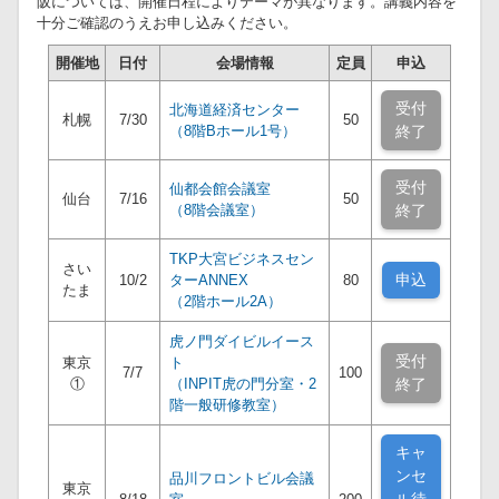
阪については、開催日程によりテーマが異なります。講義内容を
十分ご確認のうえお申し込みください。
開催地
日付
会場情報
定員
申込
受付
北海道経済センター
札幌
7/30
50
（8階Bホール1号）
終了
受付
仙都会館会議室
仙台
7/16
50
（8階会議室）
終了
TKP大宮ビジネスセン
さい
申込
10/2
ターANNEX
80
たま
（2階ホール2A）
虎ノ門ダイビルイース
受付
東京
ト
7/7
100
①
（INPIT虎の門分室・2
終了
階一般研修教室）
キャ
ンセ
品川フロントビル会議
東京