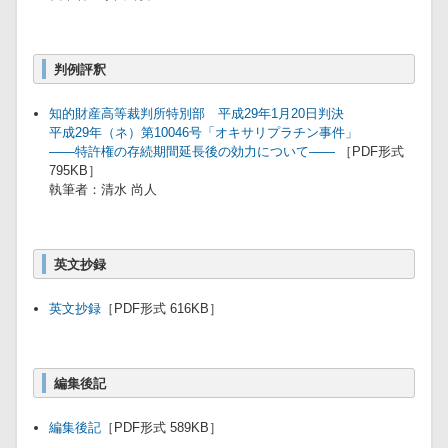
判例評釈
知的財産高等裁判所特別部 平成29年1月20日判決
平成29年（ネ）第10046号「オキサリプラチン事件」
――特許権の存続期間延長後の効力について――
［PDF形式
795KB］
執筆者：清水 尚人
英文抄録
英文抄録
［PDF形式 616KB］
編集後記
編集後記
［PDF形式 589KB］