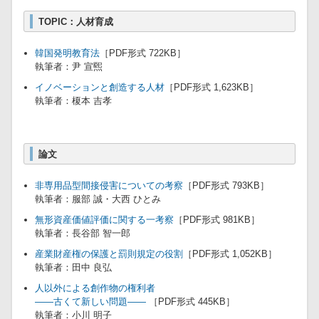
TOPIC：人材育成
韓国発明教育法
［PDF形式 722KB］
執筆者：尹 宣煕
イノベーションと創造する人材
［PDF形式 1,623KB］
執筆者：榎本 吉孝
論文
非専用品型間接侵害についての考察
［PDF形式 793KB］
執筆者：服部 誠・大西 ひとみ
無形資産価値評価に関する一考察
［PDF形式 981KB］
執筆者：長谷部 智一郎
産業財産権の保護と罰則規定の役割
［PDF形式 1,052KB］
執筆者：田中 良弘
人以外による創作物の権利者
――古くて新しい問題――
［PDF形式 445KB］
執筆者：小川 明子