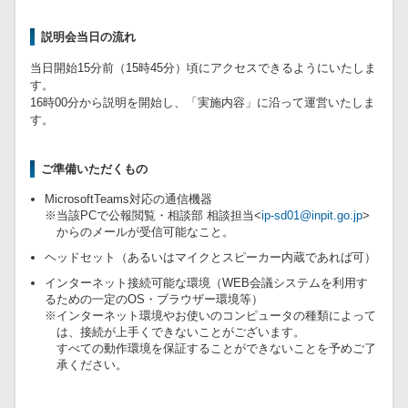
説明会当日の流れ
当日開始15分前（15時45分）頃にアクセスできるようにいたしま
す。
16時00分から説明を開始し、「実施内容」に沿って運営いたしま
す。
ご準備いただくもの
MicrosoftTeams対応の通信機器
※当該PCで公報閲覧・相談部 相談担当<
ip-sd01@inpit.go.jp
>
からのメールが受信可能なこと。
ヘッドセット（あるいはマイクとスピーカー内蔵であれば可）
インターネット接続可能な環境（WEB会議システムを利用す
るための一定のOS・ブラウザー環境等）
※インターネット環境やお使いのコンピュータの種類によって
は、接続が上手くできないことがございます。
すべての動作環境を保証することができないことを予めご了
承ください。