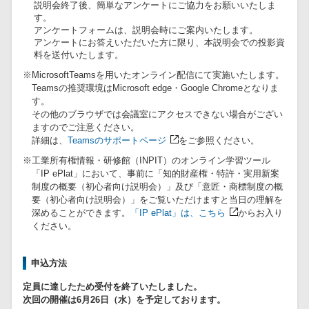
説明会終了後、簡単なアンケートにご協力をお願いいたしま
す。
アンケートフォームは、説明会時にご案内いたします。
アンケートにお答えいただいた方に限り、本説明会での投影資
料を送付いたします。
※MicrosoftTeamsを用いたオンライン配信にて実施いたします。
Teamsの推奨環境はMicrosoft edge・Google Chromeとなりま
す。
その他のブラウザでは会議室にアクセスできない場合がござい
ますのでご注意ください。
詳細は、
Teamsのサポートページ
をご参照ください。
※工業所有権情報・研修館（INPIT）のオンライン学習ツール
「IP ePlat」において、事前に「知的財産権・特許・実用新案
制度の概要（初心者向け説明会）」及び「意匠・商標制度の概
要（初心者向け説明会）」をご覧いただけますと当日の理解を
深めることができます。
「IP ePlat」は、こちら
からお入り
ください。
申込方法
定員に達したため受付を終了いたしました。
次回の開催は6月26日（水）を予定しております。