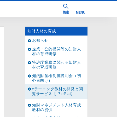
検索
知財人材の育成
お知らせ
企業・公的機関等の知財人
材の育成研修
特許庁業務に関わる知財人
材の育成研修
知的財産権制度説明会（初
心者向け）
eラーニング教材の開発と閲
覧サービス【IP ePlat】
知財マネジメント人材育成
教材の提供