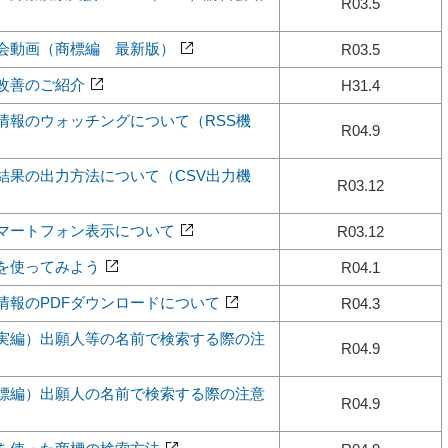
R03.5
講習会動画（商標編 最新版）
R03.5
能改善のご紹介
H31.4
経過情報のウォッチングについて（RSS機
R04.9
検索結果の出力方法について（CSV出力機
R03.12
のスマートフォン表示について
R03.12
AQを使ってみよう
R04.1
公報情報のPDFダウンロードについて
R04.3
（特実編）出願人等の名前で検索する際の注
R04.9
（商標編）出願人の名前で検索する際の注意
R04.9