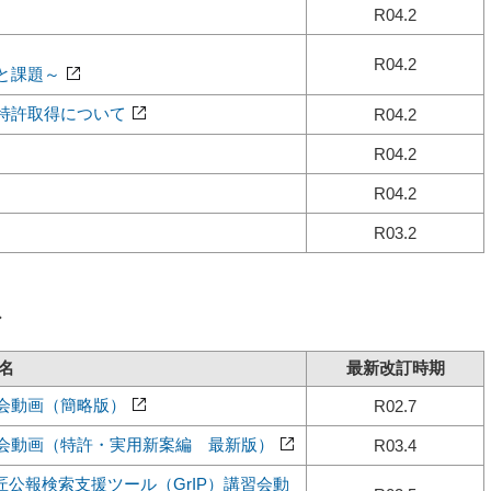
R04.2
R04.2
と課題～
特許取得について
R04.2
R04.2
R04.2
R03.2
ど
名
最新改訂時期
講習会動画（簡略版）
R02.7
講習会動画（特許・実用新案編 最新版）
R03.4
匠公報検索支援ツール（GrIP）講習会動