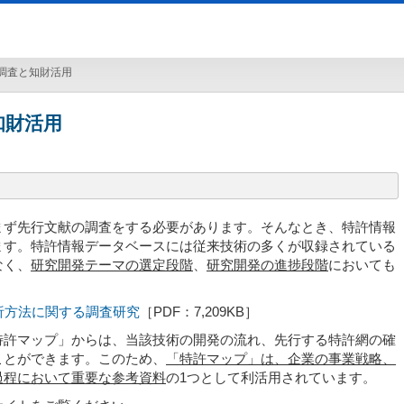
調査と知財活用
知財活用
まず先行文献の調査をする必要があります。そんなとき、特許情報
ます。特許情報データベースには従来技術の多くが収録されている
なく、
研究開発テーマの選定段階
、
研究開発の進捗段階
においても
析方法に関する調査研究
［PDF：7,209KB］
特許マップ」からは、当該技術の開発の流れ、先行する特許網の確
ことができます。このため、
「特許マップ」は、企業の事業戦略、
過程において重要な参考資料
の1つとして利活用されています。