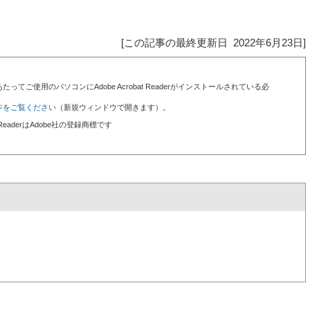
[この記事の最終更新日 2022年6月23日]
ってご使用のパソコンにAdobe Acrobat Readerがインストールされている必
ジをご覧ください
（新規ウィンドウで開きます）。
bat ReaderはAdobe社の登録商標です