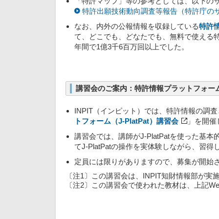
「特許マップ」等の参考としては、以下の
特許出願技術動向調査等報告（特許庁の
なお、内外の公報情報を収録している
特許情
て、どこでも、どなたでも、無料で使える特
年間で1億3千6百万回以上でした。
講習会のご案内：特許情報プラットフォーム（J
INPIT（インピット）では、特許情報の調
トフォーム（J-PlatPat）講習会
」を開催
講習会では、講師がJ-PlatPatを使っ
てJ-PlatPatの操作を実体験しながら、習
定員には限りがありますので、募集が開始
〔注1〕この講習会は、INPIT知財情報部が
〔注2〕この講習会で使われた教材は、上記W