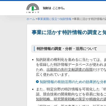
ホーム
事業展開に役立つ知財情報
事業に活かす特許情報の
事業に活かす特許情報の調査と
特許情報の調査・分析・活用について
知的財産の権利化を進めるに当たっては、
を収録した特許情報データベースが使われ
ため、
出願前の先行文献調査の段階
だけで
広く使われています。
知財情報の有効活用のための効果的な分
また、特定分野の特許情報を可視化した「
認、競合技術の開発動向などを容易に知る
知財戦略、研究開発戦略の策定や精緻化の