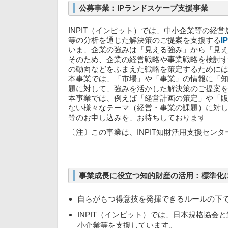
公募事業：IPランドスケープ支援事業
INPIT（インピット）では、中小企業等の
等の分析を通じた解決策のご提案を支援する
I
いま、企業の強みは「見える強み」から「見
そのため、企業の経営戦略や事業戦略を検討
の動向などをふまえた戦略を策定するために
本事業では、「市場」や「事業」の情報に「
題に対して、強みを活かした解決策のご提案
本事業では、例えば「経営計画の策定」や「
ない様々なテーマ（経営・事業の課題）に対
等のお申し込みを、お待ちしております
〔注〕この事業は、INPIT知財活用支援セン
事業成長に役立つ知的財産の活用：標準化
自らがもつ得意技を発揮できるルールの下
INPIT（インピット）では、日本規格協会
小企業等を支援
しています。