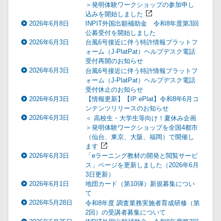
＞発明体験ワークショップの参加申し
込みを開始しました
2026年6月8日
INPIT外国出願補助金 令和8年度第3回
公募受付を開始しました
2026年6月3日
台風6号接近に伴う特許情報プラットフ
ォーム（J-PlatPat）ヘルプデスク電話
受付再開のお知らせ
2026年6月3日
台風6号接近に伴う特許情報プラットフ
ォーム（J-PlatPat）ヘルプデスク電話
受付休止のお知らせ
2026年6月3日
【情報更新】【IP ePlat】令和8年6月コ
ンテンツリリースのお知らせ
2026年6月3日
＜ 高校生・大学生等向け！夏休み企画
＞発明体験ワークショップを全国4都市
（仙台、東京、大阪、福岡）で開催し
ます
2026年6月3日
「eラーニング教材の開発と閲覧サービ
ス」ページを更新しました（2026年6月
3日更新）
2026年6月1日
地団カード（第10弾）新規募集につい
て
2026年5月28日
令和8年度 調査業務実施者育成研修（第
2回）の受講者募集について