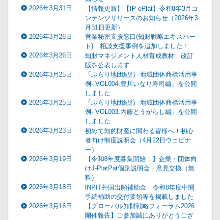
2026年3月31日
【情報更新】【IP ePlat】令和8年3月コ
ンテンツリリースのお知らせ（2026年3
月31日更新）
2026年3月26日
営業秘密支援窓口(知財戦略エキスパー
ト) 相談支援事例を追加しました！
2026年3月26日
知財マネジメント人材育成教材 改訂
版を公表します
2026年3月25日
「ぶらり地団紀行 -地域団体商標活用事
例- VOL004.豊川いなり寿司編」を公開
しました
2026年3月25日
「ぶらり地団紀行 -地域団体商標活用事
例- VOL003.内藤とうがらし編」を公開
しました
2026年3月23日
初めて知的財産に関わる皆様へ！初心
者向け制度説明会（4月22日ウェビナ
ー）
2026年3月19日
【令和8年度募集開始！】企業・団体向
けJ-PlatPat個別説明会・意見交換（無
料）
2026年3月18日
INPIT外国出願補助金 令和8年度中間
手続補助の交付要領等を掲載しました
2026年3月16日
【グローバル知財戦略フォーラム2026
開催報告】ご参加誠にありがとうござ