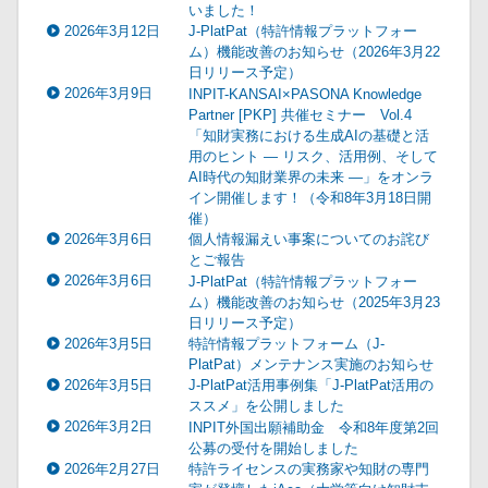
いました！
2026年3月12日
J-PlatPat（特許情報プラットフォー
ム）機能改善のお知らせ（2026年3月22
日リリース予定）
2026年3月9日
INPIT-KANSAI×PASONA Knowledge
Partner [PKP] 共催セミナー Vol.4
「知財実務における生成AIの基礎と活
用のヒント ― リスク、活用例、そして
AI時代の知財業界の未来 ―」をオンラ
イン開催します！（令和8年3月18日開
催）
2026年3月6日
個人情報漏えい事案についてのお詫び
とご報告
2026年3月6日
J-PlatPat（特許情報プラットフォー
ム）機能改善のお知らせ（2025年3月23
日リリース予定）
2026年3月5日
特許情報プラットフォーム（J-
PlatPat）メンテナンス実施のお知らせ
2026年3月5日
J-PlatPat活用事例集「J-PlatPat活用の
ススメ」を公開しました
2026年3月2日
INPIT外国出願補助金 令和8年度第2回
公募の受付を開始しました
2026年2月27日
特許ライセンスの実務家や知財の専門