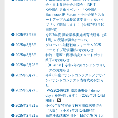
会・日本弁理士会北陸会・INPIT-
KANSAI 共催イベント 「KANSAI
Business×IP Forum ～中小企業とスタ
ートアップの成長加速支援～」をハイ
ブリッド開催します！（令和7年3月10
日開催）
2025年3月3日
令和7年度 調査業務実施者育成研修（第
1回）の受講者募集について
2025年3月3日
グローバル知財戦略フォーラム2025
アーカイブ配信開始のお知らせ
2025年3月3日
特許・意匠・商標相談チャットボット
終了のお知らせ
2025年2月28日
【IP ePlat】令和7年2月コンテンツリリ
ースのお知らせ
2025年2月27日
令和6年度パテントコンテスト／デザイ
ンパテントコンテスト表彰式のお知ら
せ
2025年2月27日
IPAS2024第1期 成果発表会「demo
day」を開催します！（2025年3月14日
開催）
2025年2月21日
令和6年度特実高度検索用端末講習会
（大阪）（令和7年3月14日開催）
2025年2月21日
高度検索端末利用不可日のご案内（大