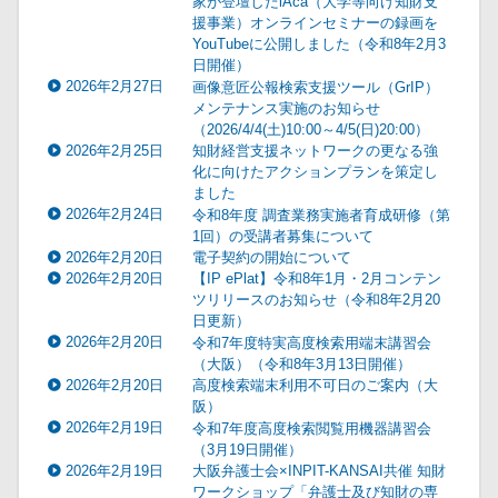
家が登壇したiAca（大学等向け知財支
援事業）オンラインセミナーの録画を
YouTubeに公開しました（令和8年2月3
日開催）
2026年2月27日
画像意匠公報検索支援ツール（GrIP）
メンテナンス実施のお知らせ
（2026/4/4(土)10:00～4/5(日)20:00）
2026年2月25日
知財経営支援ネットワークの更なる強
化に向けたアクションプランを策定し
ました
2026年2月24日
令和8年度 調査業務実施者育成研修（第
1回）の受講者募集について
2026年2月20日
電子契約の開始について
2026年2月20日
【IP ePlat】令和8年1月・2月コンテン
ツリリースのお知らせ（令和8年2月20
日更新）
2026年2月20日
令和7年度特実高度検索用端末講習会
（大阪）（令和8年3月13日開催）
2026年2月20日
高度検索端末利用不可日のご案内（大
阪）
2026年2月19日
令和7年度高度検索閲覧用機器講習会
（3月19日開催）
2026年2月19日
大阪弁護士会×INPIT-KANSAI共催 知財
ワークショップ「弁護士及び知財の専