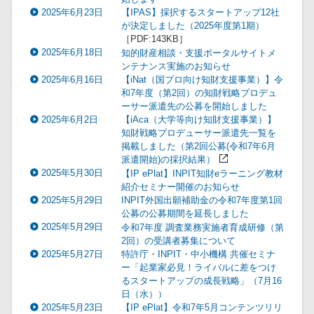
2025年6月23日
【IPAS】採択するスタートアップ12社
が決定しました（2025年度第1期）
［PDF:143KB］
2025年6月18日
知的財産相談・支援ポータルサイトメ
ンテナンス実施のお知らせ
2025年6月16日
【iNat（国プロ向け知財支援事業）】令
和7年度（第2回）の知財戦略プロデュ
ーサー派遣先の公募を開始しました
2025年6月2日
【iAca（大学等向け知財支援事業）】
知財戦略プロデューサー派遣先一覧を
掲載しました（第2回公募(令和7年6月
派遣開始)の採択結果）
2025年5月30日
【IP ePlat】INPIT知財eラーニング教材
紹介セミナー開催のお知らせ
2025年5月29日
INPIT外国出願補助金の令和7年度第1回
公募の公募期間を延長しました
2025年5月29日
令和7年度 調査業務実施者育成研修（第
2回）の受講者募集について
2025年5月27日
特許庁・INPIT・中小機構 共催セミナ
ー「起業家必見！ライバルに差をつけ
るスタートアップの成長戦略」（7月16
日（水））
2025年5月23日
【IP ePlat】令和7年5月コンテンツリリ