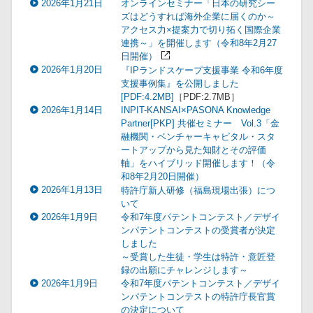
2026年1月21日
オンラインセミナー「日本の研究シー
ズはどうすれば海外企業に届くのか～
アクセス力×提案力で切り拓く国際企業
連携～」を開催します（令和8年2月27
日開催）
2026年1月20日
『IPランドスケープ支援事業 令和6年度
支援事例集』を公開しました
[PDF:4.2MB]
［PDF:2.7MB］
2026年1月14日
INPIT-KANSAI×PASONA Knowledge
Partner[PKP] 共催セミナー Vol.3「金
融機関・ベンチャーキャピタル・スタ
ートアップから見た知財とその評価
軸」をハイブリッド開催します！（令
和8年2月20日開催）
2026年1月13日
特許庁新人研修（福島現場出張）につ
いて
2026年1月9日
令和7年度パテントコンテスト／デザイ
ンパテントコンテストの受賞者が決定
しました
～受賞した生徒・学生は特許・意匠登
録の出願にチャレンジします～
2026年1月9日
令和7年度パテントコンテスト／デザイ
ンパテントコンテストの特許庁長官賞
の決定について