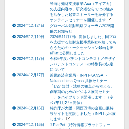
等向け知財支援事業iAca（アイアカ）
の支援内容や、研究者ならではの強み
を活かした起業ストーリーを紹介する
オンラインセミナーを開催します
2024年12月24日
グローバル知財戦略フォーラム2025開
催のお知らせ
2024年12月19日
2024年11月7日に開催しました、国プロ
を支援する知財支援事業iNatを知っても
らうためのトークセッション録画をIP
ePlatに公開しました
2024年12月17日
令和6年度パテントコンテスト／デザイ
ンパテントコンテストの特別賞の決定
について
2024年12月17日
近畿経済産業局・INPIT-KANSAI・
Nakanoshima Qross 共催セミナー
「1/27 知財・法務の観点から考える、
創業期のためのビジネス展開セミナ
ー」をハイブリッド開催します！（令
和7年1月27日開催）
2024年12月16日
特許庁が大阪・関西万博の企画出展特
設サイトを開設しました（INPITも出展
します）
2024年12月16日
J-PlatPat（特許情報プラットフォー