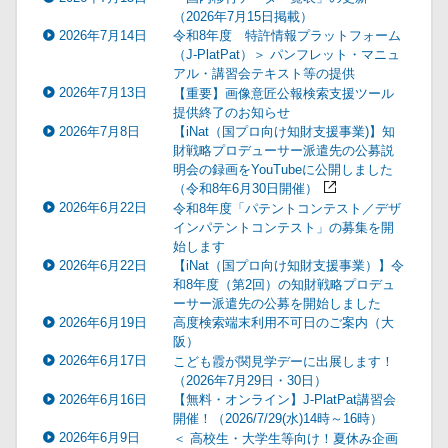
（2026年7月15日掲載）
2026年7月14日
令和8年度 特許情報プラットフォーム
（J-PlatPat）＞ パンフレット・マニュ
アル・講習会テキスト等の提供
2026年7月13日
【重要】画像意匠公報検索支援ツール
提供終了のお知らせ
2026年7月8日
【iNat（国プロ向け知財支援事業)】知
財戦略プロデューサー派遣先の公募説
明会の録画をYouTubeに公開しました
（令和8年6月30日開催）
2026年6月22日
令和8年度「パテントコンテスト／デザ
インパテントコンテスト」の募集を開
始します
2026年6月22日
【iNat（国プロ向け知財支援事業）】令
和8年度（第2回）の知財戦略プロデュ
ーサー派遣先の公募を開始しました
2026年6月19日
高度検索端末利用不可日のご案内（大
阪）
2026年6月17日
こども霞が関見学デーに出展します！
（2026年7月29日・30日）
2026年6月16日
【無料・オンライン】J-PlatPat講習会
開催！（2026/7/29(水)14時～16時）
2026年6月9日
＜ 高校生・大学生等向け！夏休み企画