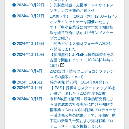
2024年10月22日
知的財産相談・支援ポータルサイトメ
ンテナンス実施のお知らせ
2024年10月21日
10/30（水）、10/31（木）12:00～12:45
オンラインセミナーを開催いたしま
す！『中小企業等におすすめ！知財情
報を経営判断に活かすIPランドスケー
プのご紹介』
2024年10月16日
「関西ビジネス知財フォーラム2024」
を開催しました
2024年10月10日
【参加無料】J-PlatPat操作講習会を名
古屋で開催します！（10/24(木)14時～
16時)
2024年10月4日
2024知財・情報フェア＆コンファレン
スでの鼎談について
2024年10月3日
特許研究 第78号（2024年9月発刊）
2024年10月2日
【IPAS】採択するスタートアップ10社
が決定しました（2024年度第1期）
2024年10月1日
令和6年度（第2回）競争的研究費によ
る研究成果の社会実装に向けた知財支
援事業（iNat）の知財戦略プロデューサ
ー派遣先公募の結果として、令和6年度
下期の派遣先一覧および知財戦略プロ
デューサー一覧を掲載しました