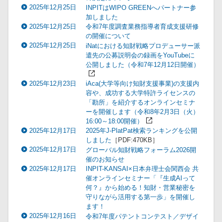
2025年12月25日
INPITはWIPO GREENへパートナー参
加しました
2025年12月25日
令和7年度調査業務指導者育成支援研修
の開催について
2025年12月25日
iNatにおける知財戦略プロデューサー派
遣先の公募説明会の録画をYouTubeに
公開しました（令和7年12月12日開催）
2025年12月23日
iAca(大学等向け知財支援事業)の支援内
容や、成功する大学特許ライセンスの
「勘所」を紹介するオンラインセミナ
ーを開催します（令和8年2月3日（火）
16:00～18:00開催）
2025年12月17日
2025年J-PlatPat検索ランキングを公開
しました
［PDF:470KB］
2025年12月17日
グローバル知財戦略フォーラム2026開
催のお知らせ
2025年12月17日
INPIT-KANSAI×日本弁理士会関西会 共
催オンラインセミナー「『生成AIって
何？』から始める！知財・営業秘密を
守りながら活用する第一歩」を開催し
ます！
2025年12月16日
令和7年度パテントコンテスト／デザイ