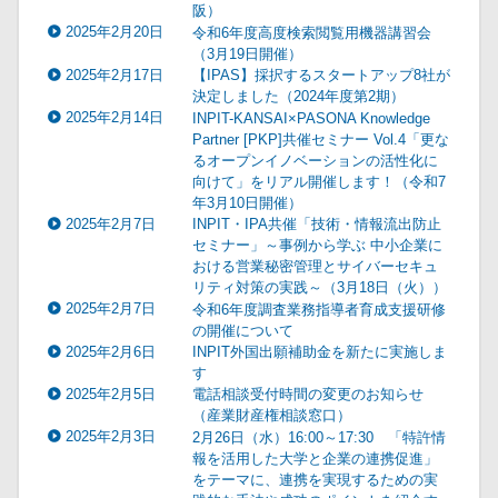
阪）
2025年2月20日
令和6年度高度検索閲覧用機器講習会
（3月19日開催）
2025年2月17日
【IPAS】採択するスタートアップ8社が
決定しました（2024年度第2期）
2025年2月14日
INPIT-KANSAI×PASONA Knowledge
Partner [PKP]共催セミナー Vol.4「更な
るオープンイノベーションの活性化に
向けて」をリアル開催します！（令和7
年3月10日開催）
2025年2月7日
INPIT・IPA共催「技術・情報流出防止
セミナー」～事例から学ぶ 中小企業に
おける営業秘密管理とサイバーセキュ
リティ対策の実践～（3月18日（火））
2025年2月7日
令和6年度調査業務指導者育成支援研修
の開催について
2025年2月6日
INPIT外国出願補助金を新たに実施しま
す
2025年2月5日
電話相談受付時間の変更のお知らせ
（産業財産権相談窓口）
2025年2月3日
2月26日（水）16:00～17:30 「特許情
報を活用した大学と企業の連携促進」
をテーマに、連携を実現するための実