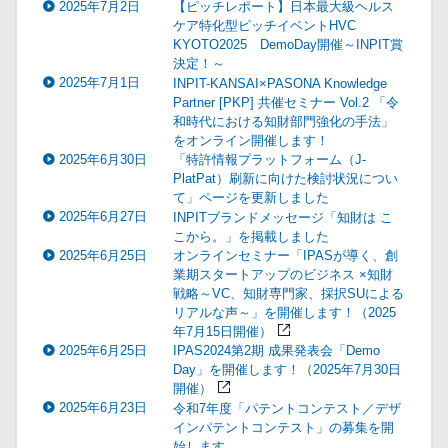
2025年7月2日
【ピッチレポート】日本最大級ヘルス
ケア特化型ピッチイベントHVC
KYOTO2025 DemoDay開催～INPIT賞
決定！～
2025年7月1日
INPIT-KANSAI×PASONA Knowledge
Partner [PKP] 共催セミナー Vol.2 「令
和時代における知財部門強化の手法」
をオンライン開催します！
2025年6月30日
「特許情報プラットフォーム（J-
PlatPat）刷新に向けた検討状況につい
て」ページを更新しました
2025年6月27日
INPITブランドメッセージ「知財は こ
こから。」を掲載しました
2025年6月25日
オンラインセミナー「IPASが導く、創
業期スタートアップのビジネス ×知財
戦略～VC、知財専門家、採択SUによる
リアルな声～」を開催します！（2025
年7月15日開催）
2025年6月25日
IPAS2024第2期 成果発表会「Demo
Day」を開催します！（2025年7月30日
開催）
2025年6月23日
令和7年度「パテントコンテスト／デザ
インパテントコンテスト」の募集を開
始します