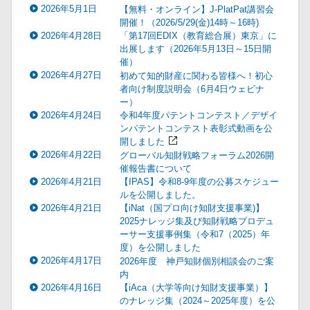
2026年5月1日
【無料・オンライン】J-PlatPat講習会
開催！（2026/5/29(金)14時～16時)
2026年4月28日
「第17回EDIX（教育総合展）東京」に
出展します（2026年5月13日～15日開
催）
2026年4月27日
初めて知的財産に関わる皆様へ！初心
者向け制度説明会（6月4日ウェビナ
ー）
2026年4月24日
令和4年度パテントコンテスト／デザイ
ンパテントコンテスト表彰式動画を公
開しました
2026年4月22日
グローバル知財戦略フォーラム2026開
催報告書について
2026年4月21日
【IPAS】令和8-9年度の公募スケジュー
ルを公開しました。
2026年4月21日
【iNat（国プロ向け知財支援事業)】
2025ナレッジ集及び知財戦略プロデュ
ーサー支援事例集（令和7（2025）年
度）を公開しました
2026年4月17日
2026年度 神戸知財個別相談会のご案
内
2026年4月16日
【iAca（大学等向け知財支援事業）】
のナレッジ集（2024～2025年度）を公