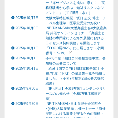
ー『海外ビジネスを成功に導く！ ～実
務経験者から学ぶ、知財リスクマネジ
メント～』（11月5日（水））
2025年10月7日
大阪大学特任教授 坂口 志文 博士 ノ
ーベル生理学・医学賞受賞のお祝い
2025年10月6日
INPIT-KANSAI×大阪弁護士会×大阪産業
局 共催オンラインセミナー「弁護士と
知財の専門家による海外展開における
ライセンス契約実務」を開催します！
2025年10月1日
「FOOD展2025」に出展します（小間
番号： S-19）
2025年10月1日
令和8年度「知財力開発校支援事業」参
加校の公募について
2025年10月1日
【iNat（国プロ向け知財支援事業)】令
和7年度（下期）の派遣先一覧を掲載し
ました。（令和7年度第2回公募の採択
結果）
2025年9月30日
【IP ePlat】令和7年9月コンテンツリリ
ースのお知らせ（令和7年9月30日更
新）
2025年9月30日
INPIT-KANSAI×日本弁理士会関西会
×(公財)大阪産業局 共催セミナー「海外
展開における事業を守るための商標・