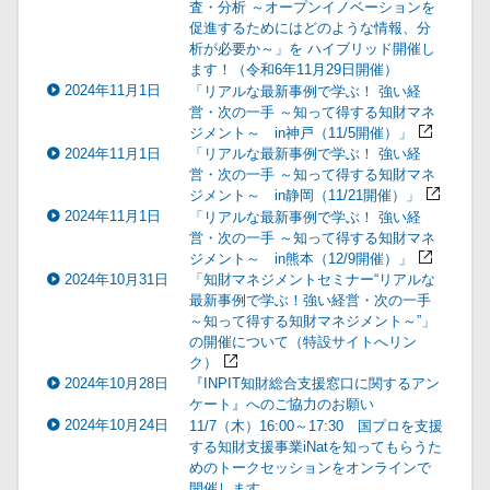
査・分析 ～オープンイノベーションを
促進するためにはどのような情報、分
析が必要か～」を ハイブリッド開催し
ます！（令和6年11月29日開催）
2024年11月1日
「リアルな最新事例で学ぶ！ 強い経
営・次の一手 ～知って得する知財マネ
ジメント～ in神戸（11/5開催）」
2024年11月1日
「リアルな最新事例で学ぶ！ 強い経
営・次の一手 ～知って得する知財マネ
ジメント～ in静岡（11/21開催）」
2024年11月1日
「リアルな最新事例で学ぶ！ 強い経
営・次の一手 ～知って得する知財マネ
ジメント～ in熊本（12/9開催）」
2024年10月31日
「知財マネジメントセミナー“リアルな
最新事例で学ぶ！強い経営・次の一手
～知って得する知財マネジメント～”」
の開催について（特設サイトへリン
ク）
2024年10月28日
『INPIT知財総合支援窓口に関するアン
ケート』へのご協力のお願い
2024年10月24日
11/7（木）16:00～17:30 国プロを支援
する知財支援事業iNatを知ってもらうた
めのトークセッションをオンラインで
開催します