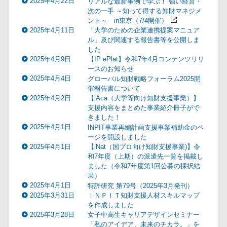
2025年4月22日
リアルな最新事例で学ぶ！ 強い経営・
次の一手 ～知って得する知財マネジメ
ント～ in東京（7/4開催）
2025年4月11日
「大学のための企業連携提案マニュア
ル」及び関連する報告書等を公開しま
した
2025年4月9日
【IP ePlat】令和7年4月コンテンツリリ
ースのお知らせ
2025年4月4日
グローバル知財戦略フォーラム2025開
催報告書について
2025年4月2日
【iAca（大学等向け知財支援事業）】
支援内容をまとめた事業紹介冊子がで
きました！
2025年4月1日
INPIT事業再編計画支援事業補助金のペ
ージを開設しました
2025年4月1日
【iNat（国プロ向け知財支援事業)】令
和7年度（上期）の派遣先一覧を掲載し
ました（令和7年度第1回公募の採択結
果）
2025年4月1日
特許研究 第79号（2025年3月発刊）
2025年3月31日
ＩＮＰＩＴ知財支援人材スキルマップ
を作成しました
2025年3月28日
女子中高生キャリアデザインセミナー
「私のアイデア、未来のチカラ。」を