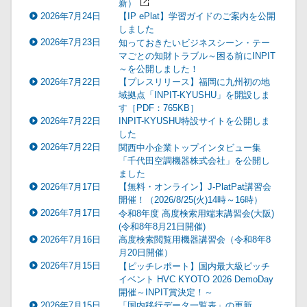
新）
2026年7月24日
【IP ePlat】学習ガイドのご案内を公開
しました
2026年7月23日
知っておきたいビジネスシーン・テー
マごとの知財トラブル～困る前にINPIT
～を公開しました！
2026年7月22日
【プレスリリース】福岡に九州初の地
域拠点「INPIT-KYUSHU」を開設しま
す［PDF：765KB］
2026年7月22日
INPIT-KYUSHU特設サイトを公開しま
した
2026年7月22日
関西中小企業トップインタビュー集
「千代田空調機器株式会社」を公開し
ました
2026年7月17日
【無料・オンライン】J-PlatPat講習会
開催！（2026/8/25(火)14時～16時）
2026年7月17日
令和8年度 高度検索用端末講習会(大阪)
(令和8年8月21日開催)
2026年7月16日
高度検索閲覧用機器講習会（令和8年8
月20日開催）
2026年7月15日
【ピッチレポート】国内最大級ピッチ
イベント HVC KYOTO 2026 DemoDay
開催～INPIT賞決定！～
2026年7月15日
「国内移行データ一覧表」の更新