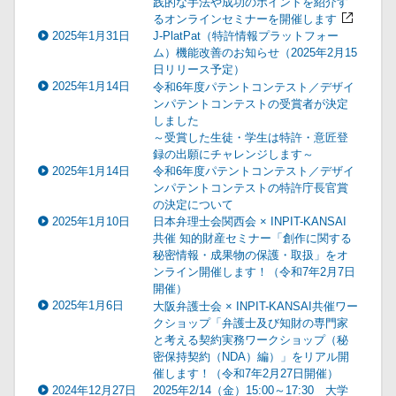
践的な手法や成功のポイントを紹介す
るオンラインセミナーを開催します
2025年1月31日
J-PlatPat（特許情報プラットフォー
ム）機能改善のお知らせ（2025年2月15
日リリース予定）
2025年1月14日
令和6年度パテントコンテスト／デザイ
ンパテントコンテストの受賞者が決定
しました
～受賞した生徒・学生は特許・意匠登
録の出願にチャレンジします～
2025年1月14日
令和6年度パテントコンテスト／デザイ
ンパテントコンテストの特許庁長官賞
の決定について
2025年1月10日
日本弁理士会関西会 × INPIT-KANSAI
共催 知的財産セミナー「創作に関する
秘密情報・成果物の保護・取扱」をオ
ンライン開催します！（令和7年2月7日
開催）
2025年1月6日
大阪弁護士会 × INPIT-KANSAI共催ワー
クショップ「弁護士及び知財の専門家
と考える契約実務ワークショップ（秘
密保持契約（NDA）編）」をリアル開
催します！（令和7年2月27日開催）
2024年12月27日
2025年2/14（金）15:00～17:30 大学