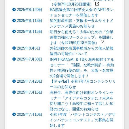
（令和7年10月23日開催）
2025年8月20日
RA協議会第11回年次大会でINPITラン
チョンセミナーを開催します
2025年8月18日
知的財産相談・支援ポータルサイトメ
ンテナンス実施のお知らせ
2025年8月15日
明日から使える！大学のための『企業
連携力強化ワークショップ』を開催し
ます（令和7年9月18日開催）
2025年8月6日
外部講師の所属事務所からの個人情報
漏洩の可能性について
2025年7月30日
INPIT-KANSAI & TBK 海外知財リアル
セミナー「『強固』な欧州特許 – 有効
性と権利行使の鍵」を、大阪・名古屋
の2会場で開催します！
2025年7月28日
【IP ePlat】令和7年7月コンテンツリリ
ースのお知らせ
2025年7月16日
高校生、高専生向け知財オンラインセ
ミナー「アイデアをカタチに！未来を
切り開こう！高校生に知って欲しい知
財のはなし」開催のお知らせ
2025年7月10日
令和7年度「パテントコンテスト／デザ
インパテントコンテスト」の募集を開
始します