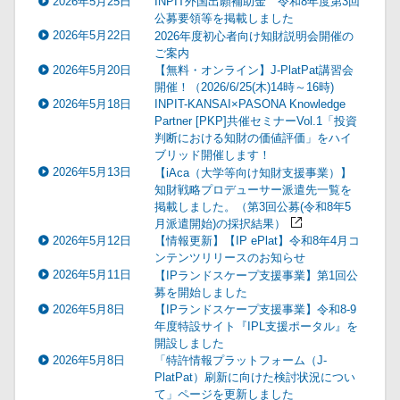
2026年5月25日
INPIT外国出願補助金 令和8年度第3回
公募要領等を掲載しました
2026年5月22日
2026年度初心者向け知財説明会開催の
ご案内
2026年5月20日
【無料・オンライン】J-PlatPat講習会
開催！（2026/6/25(木)14時～16時)
2026年5月18日
INPIT-KANSAI×PASONA Knowledge
Partner [PKP]共催セミナーVol.1「投資
判断における知財の価値評価」をハイ
ブリッド開催します！
2026年5月13日
【iAca（大学等向け知財支援事業）】
知財戦略プロデューサー派遣先一覧を
掲載しました。（第3回公募(令和8年5
月派遣開始)の採択結果）
2026年5月12日
【情報更新】【IP ePlat】令和8年4月コ
ンテンツリリースのお知らせ
2026年5月11日
【IPランドスケープ支援事業】第1回公
募を開始しました
2026年5月8日
【IPランドスケープ支援事業】令和8-9
年度特設サイト『IPL支援ポータル』を
開設しました
2026年5月8日
「特許情報プラットフォーム（J-
PlatPat）刷新に向けた検討状況につい
て」ページを更新しました