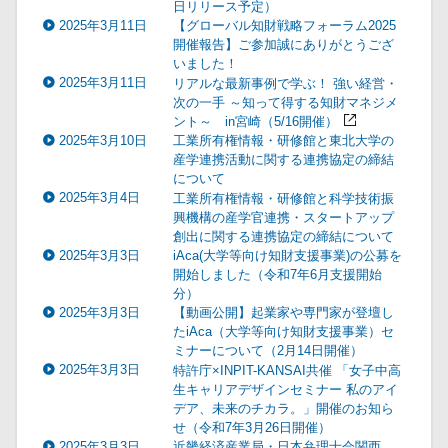
日リリース予定）
2025年3月11日
【グローバル知財戦略フォーラム2025
開催報告】ご参加誠にありがとうござ
いました！
2025年3月11日
リアルな最新事例で学ぶ！ 強い経営・
次の一手 ～知って得する知財マネジメ
ント～ in宮崎（5/16開催）
2025年3月10日
工業所有権情報・研修館と東北大学の
産学連携活動に関する連携協定の締結
について
2025年3月4日
工業所有権情報・研修館と科学技術振
興機構の産学官連携・スタートアップ
創出に関する連携協定の締結について
2025年3月3日
iAca(大学等向け知財支援事業)の公募を
開始しました（令和7年6月支援開始
分）
2025年3月3日
【動画公開】起業家や専門家が登壇し
たiAca（大学等向け知財支援事業）セ
ミナーについて（2月14日開催）
2025年3月3日
特許庁×INPIT-KANSAI共催 「女子中高
生キャリアデザインセミナー 私のアイ
デア、未来のチカラ。」開催のお知ら
せ（令和7年3月26日開催）
2025年3月3日
近畿経済産業局・日本弁理士会関西