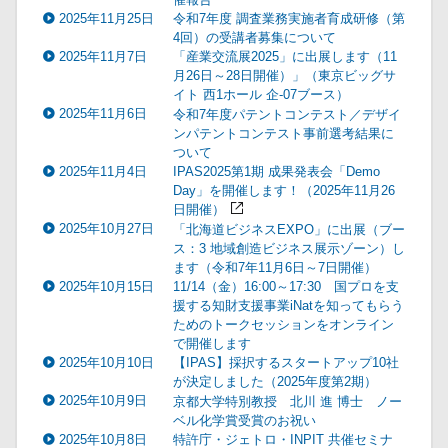
2025年11月25日
令和7年度 調査業務実施者育成研修（第
4回）の受講者募集について
2025年11月7日
「産業交流展2025」に出展します（11
月26日～28日開催）」（東京ビッグサ
イト 西1ホール 企-07ブース）
2025年11月6日
令和7年度パテントコンテスト／デザイ
ンパテントコンテスト事前選考結果に
ついて
2025年11月4日
IPAS2025第1期 成果発表会「Demo
Day」を開催します！（2025年11月26
日開催）
2025年10月27日
「北海道ビジネスEXPO」に出展（ブー
ス：3 地域創造ビジネス展示ゾーン）し
ます（令和7年11月6日～7日開催）
2025年10月15日
11/14（金）16:00～17:30 国プロを支
援する知財支援事業iNatを知ってもらう
ためのトークセッションをオンライン
で開催します
2025年10月10日
【IPAS】採択するスタートアップ10社
が決定しました（2025年度第2期）
2025年10月9日
京都大学特別教授 北川 進 博士 ノー
ベル化学賞受賞のお祝い
2025年10月8日
特許庁・ジェトロ・INPIT 共催セミナ