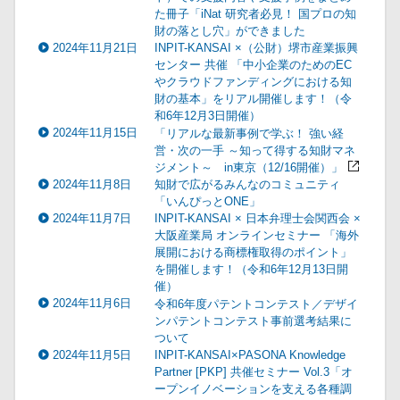
た冊子「iNat 研究者必見！ 国プロの知
財の落とし穴」ができました
2024年11月21日
INPIT-KANSAI ×（公財）堺市産業振興
センター 共催 「中小企業のためのEC
やクラウドファンディングにおける知
財の基本」をリアル開催します！（令
和6年12月3日開催）
2024年11月15日
「リアルな最新事例で学ぶ！ 強い経
営・次の一手 ～知って得する知財マネ
ジメント～ in東京（12/16開催）」
2024年11月8日
知財で広がるみんなのコミュニティ
「いんぴっとONE」
2024年11月7日
INPIT-KANSAI × 日本弁理士会関西会 ×
大阪産業局 オンラインセミナー 「海外
展開における商標権取得のポイント」
を開催します！（令和6年12月13日開
催）
2024年11月6日
令和6年度パテントコンテスト／デザイ
ンパテントコンテスト事前選考結果に
ついて
2024年11月5日
INPIT-KANSAI×PASONA Knowledge
Partner [PKP] 共催セミナー Vol.3「オ
ープンイノベーションを支える各種調