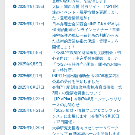
意匠の活用方法」を開催します！
2025年9月19日
大阪・関西万博 特設サイト INPIT関
連のイベント・展示情報を更新しまし
た（登壇者情報追加）
2025年9月17日
日本弁理士会関西会×INPIT-KANSAI共
催 知的財産オンラインセミナー「営業
秘密保護の現状―裁判所の判断からみ
た技術的営業秘密の保護・管理－」を
開催します！
2025年9月8日
「令和7年度知的財産権制度説明会（初
心者向け）」申込受付を開始しました
2025年9月5日
「つながる特許庁in函館」開催のお知ら
せ（特許庁）
2025年9月1日
INPIT外国出願補助金 令和7年度第2回
公募の受付を開始しました
2025年8月27日
令和7年度 調査業務実施者育成研修（第
3回）の受講者募集について
2025年8月22日
【IP ePlat】令和7年8月コンテンツリリ
ースのお知らせ
2025年8月21日
「2025 知財・情報フェア＆コンファレ
ンス」に出展します（令和7年9月10日
～12日開催）
2025年8月20日
大学研究支援者向けセミナー＆ワーク
ショップ in 熊本城ホールを開催します