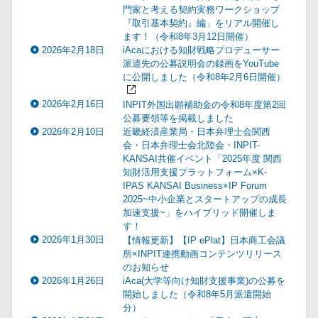
門家と考える契約実務ワークショップ
『取引基本契約』編」をリアル開催し
ます！（令和8年3月12日開催）
2026年2月18日
iAcaにおける知財戦略プロデューサー
派遣先の公募説明会の録画をYouTube
に公開しました（令和8年2月6日開催）
2026年2月16日
INPIT外国出願補助金の令和8年度第2回
公募要領等を掲載しました
2026年2月10日
近畿経済産業局・日本弁理士会関西
会・日本弁理士会北陸会・INPIT-
KANSAI共催イベント「2025年度 関西
知財活用支援プラットフォーム×K-
IPAS KANSAI Business×IP Forum
2025~中小企業とスタートアップの成長
加速支援~」をハイブリッド開催しま
す！
2026年1月30日
【情報更新】【IP ePlat】日本商工会議
所×INPIT連携動画コンテンツリリース
のお知らせ
2026年1月26日
iAca(大学等向け知財支援事業)の公募を
開始しました（令和8年5月派遣開始
分）