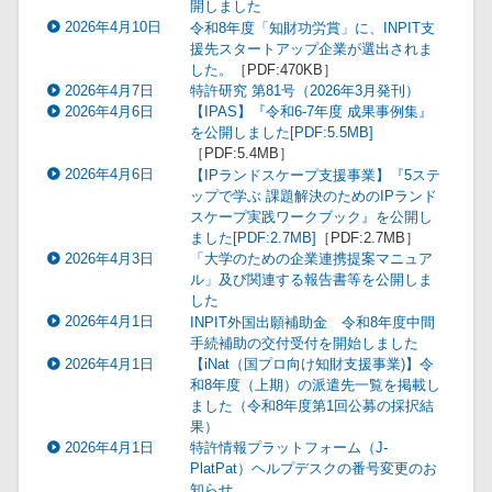
開しました
2026年4月10日
令和8年度「知財功労賞」に、INPIT支
援先スタートアップ企業が選出されま
した。
［PDF:470KB］
2026年4月7日
特許研究 第81号（2026年3月発刊）
2026年4月6日
【IPAS】『令和6-7年度 成果事例集』
を公開しました[PDF:5.5MB]
［PDF:5.4MB］
2026年4月6日
【IPランドスケープ支援事業】『5ステ
ップで学ぶ 課題解決のためのIPランド
スケープ実践ワークブック』を公開し
ました[PDF:2.7MB]
［PDF:2.7MB］
2026年4月3日
「大学のための企業連携提案マニュア
ル」及び関連する報告書等を公開しま
した
2026年4月1日
INPIT外国出願補助金 令和8年度中間
手続補助の交付受付を開始しました
2026年4月1日
【iNat（国プロ向け知財支援事業)】令
和8年度（上期）の派遣先一覧を掲載し
ました（令和8年度第1回公募の採択結
果）
2026年4月1日
特許情報プラットフォーム（J-
PlatPat）ヘルプデスクの番号変更のお
知らせ