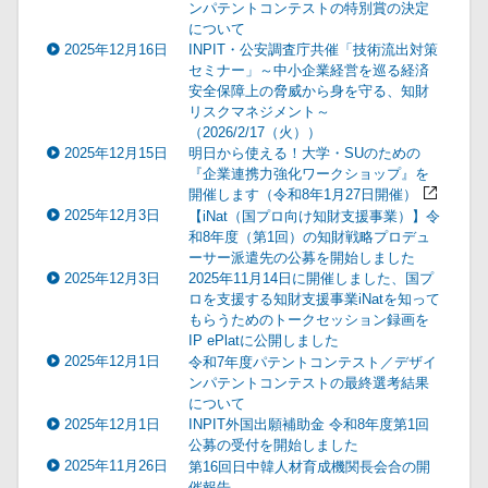
ンパテントコンテストの特別賞の決定
について
2025年12月16日
INPIT・公安調査庁共催「技術流出対策
セミナー」～中小企業経営を巡る経済
安全保障上の脅威から身を守る、知財
リスクマネジメント～
（2026/2/17（火））
2025年12月15日
明日から使える！大学・SUのための
『企業連携力強化ワークショップ』を
開催します（令和8年1月27日開催）
2025年12月3日
【iNat（国プロ向け知財支援事業）】令
和8年度（第1回）の知財戦略プロデュ
ーサー派遣先の公募を開始しました
2025年12月3日
2025年11月14日に開催しました、国プ
ロを支援する知財支援事業iNatを知って
もらうためのトークセッション録画を
IP ePlatに公開しました
2025年12月1日
令和7年度パテントコンテスト／デザイ
ンパテントコンテストの最終選考結果
について
2025年12月1日
INPIT外国出願補助金 令和8年度第1回
公募の受付を開始しました
2025年11月26日
第16回日中韓人材育成機関長会合の開
催報告