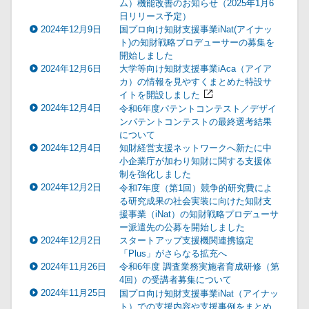
ム）機能改善のお知らせ（2025年1月6
日リリース予定）
2024年12月9日
国プロ向け知財支援事業iNat(アイナッ
ト)の知財戦略プロデューサーの募集を
開始しました
2024年12月6日
大学等向け知財支援事業iAca（アイア
カ）の情報を見やすくまとめた特設サ
イトを開設しました
2024年12月4日
令和6年度パテントコンテスト／デザイ
ンパテントコンテストの最終選考結果
について
2024年12月4日
知財経営支援ネットワークへ新たに中
小企業庁が加わり知財に関する支援体
制を強化しました
2024年12月2日
令和7年度（第1回）競争的研究費によ
る研究成果の社会実装に向けた知財支
援事業（iNat）の知財戦略プロデューサ
ー派遣先の公募を開始しました
2024年12月2日
スタートアップ支援機関連携協定
「Plus」がさらなる拡充へ
2024年11月26日
令和6年度 調査業務実施者育成研修（第
4回）の受講者募集について
2024年11月25日
国プロ向け知財支援事業iNat（アイナッ
ト）での支援内容や支援事例をまとめ