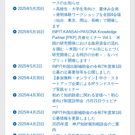
ースのお知らせ
2025年5月20日
＜高校生・大学生等向け、夏休み企画
＞発明体験ワークショップを全国4会場
（仙台、東京、岡山、長崎）で開催し
ます
2025年5月16日
INPIT-KANSAI×PASONA Knowledge
Partner [PKP] 共催セミナー Vol.1 「米
国の研究開発における政府資金の流れ
を掴む ～米国バイドール法にもとづく
研究開発による特許の分析～」をハイ
ブリッド開催します！
2025年5月2日
INPIT外国出願補助金の令和7年度第1回
公募の公募要領等を公開しました
2025年4月30日
【参加無料・オンライン】中小・スタ
ートアップ企業によるIPランドスケー
プ実践セミナー
2025年4月30日
初めて知的財産に関わる皆様へ！初心
者向け制度説明会（5月21日ウェビナ
ー）
2025年4月25日
INPIT外国出願補助金の令和7年度第1回
公募情報を更新しました
2025年4月23日
2025年度 神戸知財個別相談会のご案
内